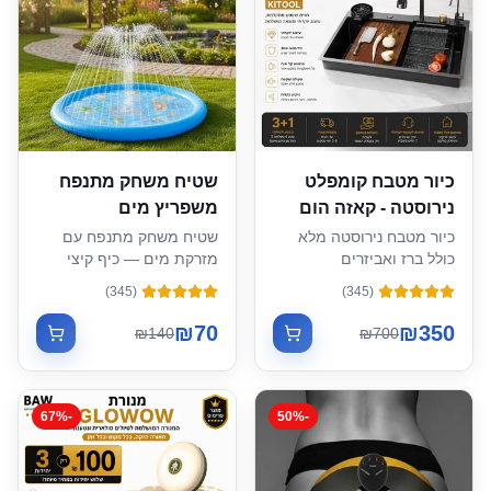
כיור מטבח קומפלט
שטיח משחק מתנפח
נירוסטה - קאזה הום
משפריץ מים
כיור מטבח נירוסטה מלא
שטיח משחק מתנפח עם
כולל ברז ואביזרים
מזרקת מים — כיף קיצי
לילדים
)
345
(
)
345
(
₪
70
₪
350
₪
140
₪
700
67
%
-
50
%
-