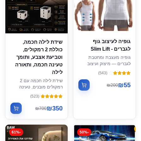
גופיה לעיצוב גוף
שידת לילה חכמה,
לגברים - Slim Lift
כוללת 2 רמקולים,
וטביעת אצבע, ותומך
גופיה מעצבת ומחטבת
לגברים — מיצוק ועיצוב
טעינה חכמה, ותאורה
הגוף
לילה
)
543
(
שידת לילה חכמה עם 2
₪
55
₪
200
רמקולים מובנים, טעינה
אלחוטית, נעילת טביעת
)
523
(
אצבע, תאורת LED ויציאות
USB
₪
350
₪
700
61
%
-
50
%
-