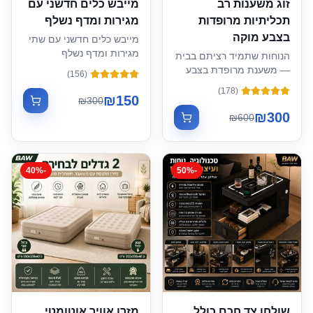
זוג משענות רב
מייבש כלים חדשני עם
תכליתיות מרופדות
מגירות ומדף נשלף
בצבע מוקה
מייבש כלים חדשני עם שתי
מגירות ומדף נשלף
הנוחות שתמיד רציתם בבית
(70*28.5*52)
— משענת מרופדת בצבע
)
156
(
מוקה
)
178
(
₪
150
₪
300
₪
300
₪
600
40
%
-
50
%
-
שולחן צד חכם כולל
מזרן אוויר אוטומטי