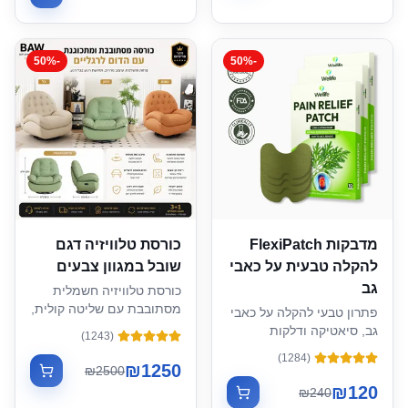
50
%
-
50
%
-
מדבקות FlexiPatch
כורסת טלוויזיה דגם
להקלה טבעית על כאבי
שובל במגוון צבעים
גב
כורסת טלוויזיה חשמלית
מסתובבת עם שליטה קולית,
פתרון טבעי להקלה על כאבי
USB וסיבוב 270°
גב, סיאטיקה ודלקות
)
1243
(
במפרקי עמוד השדרה – ללא
)
1284
(
משחות, ללא כדורים וללא
₪
1250
₪
2500
טיפולים פולשניים.
₪
120
₪
240