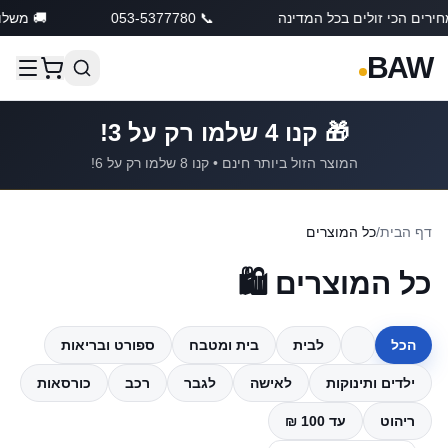
רים הכי זולים בכל המדינה
📞 053-5377780
🚚 משלוח 
BAW
🎁 קנו 4 שלמו רק על 3!
המוצר הזול ביותר חינם • קנו 8 שלמו רק על 6!
דף הבית
/
כל המוצרים
כל המוצרים 🛍️
הכל
לבית
בית ומטבח
ספורט ובריאות
ילדים ותינוקות
לאישה
לגבר
רכב
כורסאות
ריהוט
עד 100 ₪