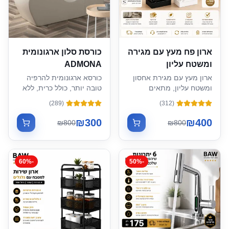
ארון פח מעץ עם מגירה
כורסת סלון ארגונומית
ומשטח עליון
ADMONA
ארון מעץ עם מגירת אחסון
כורסא ארגונומית להרפיה
ומשטח עליון, מתאים
טובה יותר, כולל כרית, ללא
למטבח או סלון - אפשרות
צורך בהרכבה
)
289
(
)
312
(
להוספת פח תואם
₪
300
₪
400
₪
800
₪
800
60
%
-
50
%
-