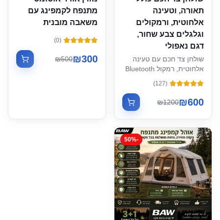
תאורה, וטעינה
מתנפח לקמפינג עם
אלחוטית, ורמקולים
משאבה מובנית
וגלגלים צבע שחור,
)
0
(
דגם נאפולי
₪
300
שולחן צד חכם עם טעינה
500
₪
אלחוטית, רמקול Bluetooth
מובנה, תאורה LED, מגירה
)
127
(
נסתרת וגלגלים מסתובבים
360°
₪
600
₪
1200
50
%
-