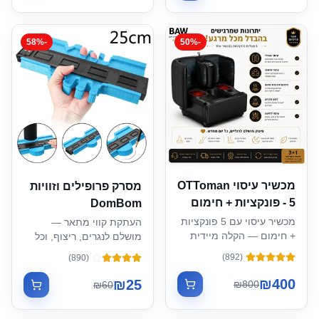
58
%
-
50
%
-
מכשיר עיסוי OTToman
מסרק פרופילים וזוויות
- 5 פונקציות + חימום
DomBom
מכשיר עיסוי עם 5 פונקציות
העתקת קווי מתאר —
+ חימום — הקלה מיידית
מושלם לנגרים, ריצוף, וכל
בכאבי צוואר וגב
עבודה שדורשת דיוק
)
892
(
)
890
(
₪
400
₪
25
₪
800
₪
60