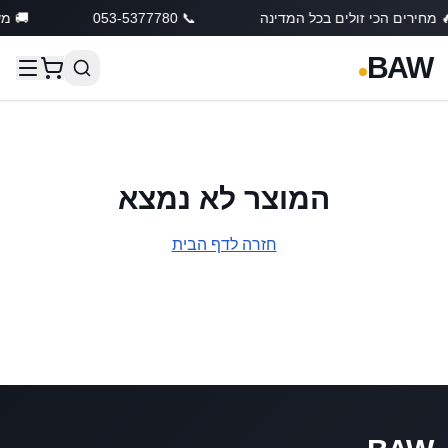
 מחירים הכי זולים בכל המדינה
📞 053-5377780
🚚 מש
BAW
המוצר לא נמצא
חזרה לדף הבית