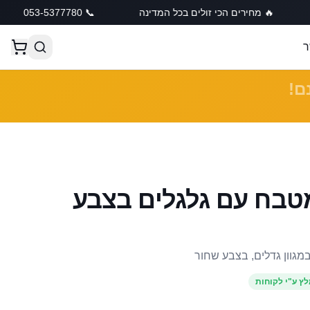
 מחירים הכי זולים בכל המדינה
📞 053-5377780
🚚 מש
ר
ם!
טבח עם גלגלים בצבע
מגוון גדלים, בצבע שחור
ץ ע"י לקוחות