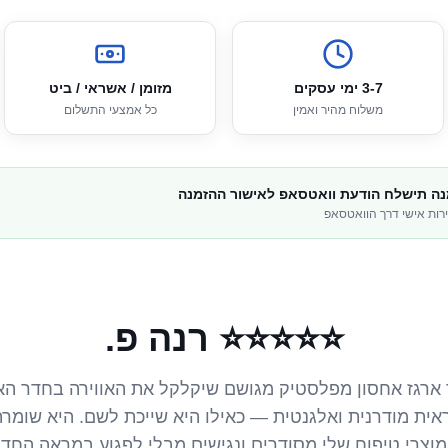
3-7 ימי עסקים
מזומן / אשראי / ביט
משלוח מהיר ואמין
כל אמצעי התשלום
ה תישלח הודעת וואטסאפ לאישור ההזמנה
רות אישי דרך הוואטסאפ
⭐⭐⭐⭐⭐ רנה פ.
ד ארגז אחסון מפלסטיק מגושם שיקלקל את האווירה בחדר הא
ראית מודרנית ואלגנטית — כאילו היא שייכת לשם. היא שומרת
מוצרי טיפוח שלי מסודרים ונגישים מבלי לפגוע במראה החדר