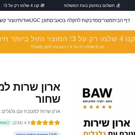
 תשלום במזומן בעת המשלוח
🎁 קנו 4 שלמו רק על 3!
🔥
דף הבית
מוצרים
מדבקות להקלה בכאבים
תוכן UGC
אודותינו
צור קש
למו רק על 3!
המוצר הזול ביותר חינ
קנו 8 שלמו רק על 6 •
המבצע לזמן מוגבל!
ארון שרות למ
שחור
ארון שרות למטבח עם גלגלים ב
)
234
(
4.5
מומל
14
אנשים צופים עכשיו